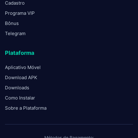
Cadastro
Programa VIP
Bônus
Telegram
Plataforma
Aplicativo Móvel
Download APK
Downloads
Como Instalar
Sobre a Plataforma
Métodos de Pagamento: