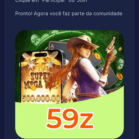
Clique em "Participar" ou "Join"
Pronto! Agora você faz parte da comunidade