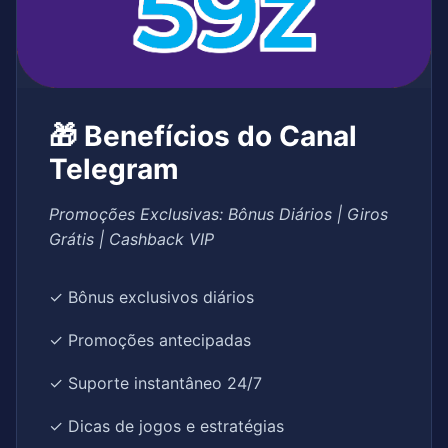
🎁 Benefícios do Canal
Telegram
Promoções Exclusivas: Bônus Diários | Giros
Grátis | Cashback VIP
✓ Bônus exclusivos diários
✓ Promoções antecipadas
✓ Suporte instantâneo 24/7
✓ Dicas de jogos e estratégias