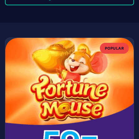
POPULAR