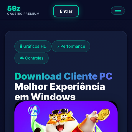
59z
Entrar
CASSINO PREMIUM
🖥️ Gráficos HD
⚡ Performance
🎮 Controles
Download Cliente PC
Melhor Experiência
em Windows