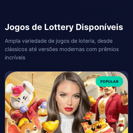
Jogos de Lottery Disponíveis
Ampla variedade de jogos de loteria, desde
clássicos até versões modernas com prêmios
incríveis
POPULAR