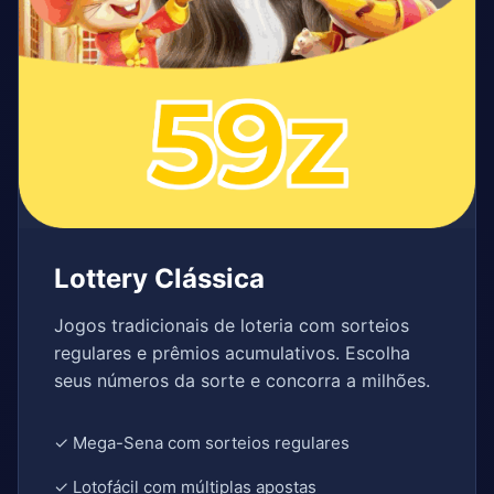
Lottery Clássica
Jogos tradicionais de loteria com sorteios
regulares e prêmios acumulativos. Escolha
seus números da sorte e concorra a milhões.
✓ Mega-Sena com sorteios regulares
✓ Lotofácil com múltiplas apostas