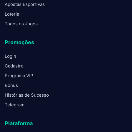
Apostas Esportivas
Loteria
Todos os Jogos
Promoções
Login
Cadastro
Programa VIP
Bônus
Histórias de Sucesso
Telegram
Plataforma