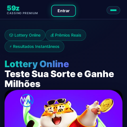
59z
Entrar
CASSINO PREMIUM
🎲 Lottery Online
💰 Prêmios Reais
⚡ Resultados Instantâneos
Lottery Online
Teste Sua Sorte e Ganhe
Milhões