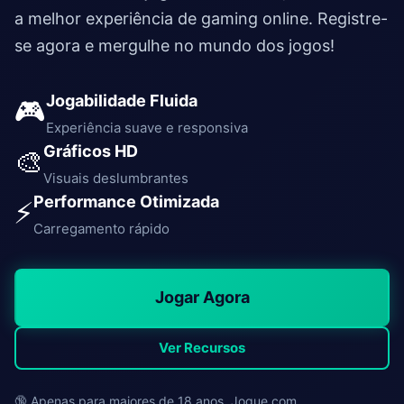
a melhor experiência de gaming online. Registre-
se agora e mergulhe no mundo dos jogos!
Jogabilidade Fluida
🎮
Experiência suave e responsiva
Gráficos HD
🎨
Visuais deslumbrantes
Performance Otimizada
⚡
Carregamento rápido
Jogar Agora
Ver Recursos
🔞 Apenas para maiores de 18 anos. Jogue com