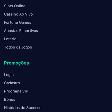
Slots Online
Cassino Ao Vivo
Fortune Games
Apostas Esportivas
Loteria
Todos os Jogos
Promoções
Login
Cadastro
Programa VIP
Bônus
Histórias de Sucesso